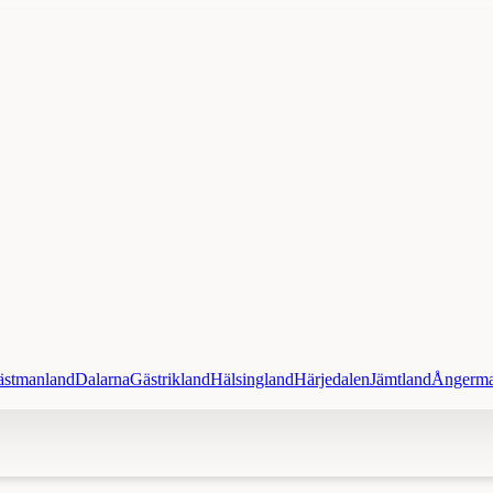
ästmanland
Dalarna
Gästrikland
Hälsingland
Härjedalen
Jämtland
Ångerma