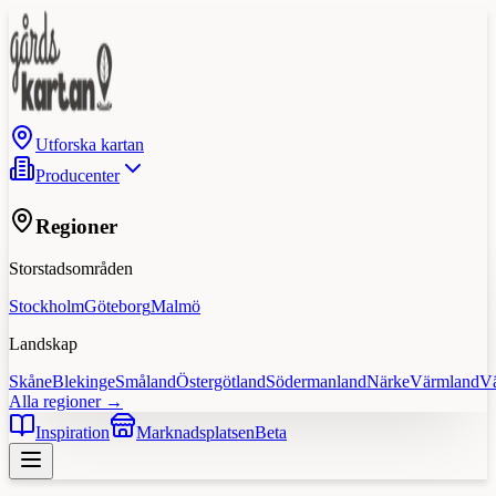
Utforska kartan
Producenter
Regioner
Storstadsområden
Stockholm
Göteborg
Malmö
Landskap
Skåne
Blekinge
Småland
Östergötland
Södermanland
Närke
Värmland
V
Alla regioner →
Inspiration
Marknadsplatsen
Beta