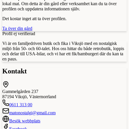
lokal mat. Om detta är din gård eller verksamhet kan du ta över
profilen och uppdatera informationen själv.
Det kostar inget att ta över profilen.
Ta över din gård
Profil ej verifierad
Vi är en familjedriven butik och fika i Viksjö med en nostalgisk
miljö från 50- och 60-talet. Hos oss hittar du både retrobutik, loppis
och delar till USA-bilar, och vi har ett fik/hamburgeri där du kan ta
en paus.
Kontakt
Gammelgården 237
87194
Viksjö
,
Västernorrland
0611 313 00
matonostalgi@gmail.com
Besök webbplats
Facebook