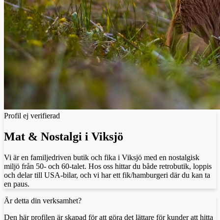
Profil ej verifierad
Mat & Nostalgi i Viksjö
Vi är en familjedriven butik och fika i Viksjö med en nostalgisk
miljö från 50- och 60-talet. Hos oss hittar du både retrobutik, loppis
och delar till USA-bilar, och vi har ett fik/hamburgeri där du kan ta
en paus.
Är detta din verksamhet?
Den här profilen är skapad för att göra det lättare för kunder att hitta