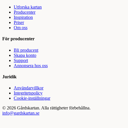
Utforska kartan
Producenter
Inspiration
Priser
Om oss
För producenter
Bli producent
Skapa konto
Support
Annonsera hos oss
Juridik
Användarvillkor
Integritetspolicy
Cookie-inställningar
©
2026
Gårdskartan. Alla rättigheter förbehållna.
info@gardskartan.se