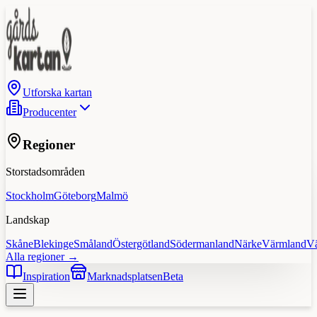
Utforska kartan
Producenter
Regioner
Storstadsområden
Stockholm
Göteborg
Malmö
Landskap
Skåne
Blekinge
Småland
Östergötland
Södermanland
Närke
Värmland
V
Alla regioner →
Inspiration
Marknadsplatsen
Beta