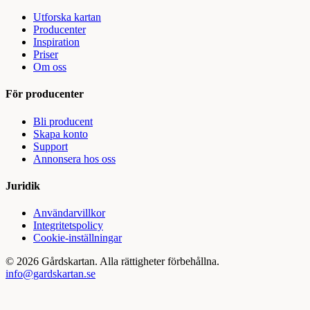
Utforska kartan
Producenter
Inspiration
Priser
Om oss
För producenter
Bli producent
Skapa konto
Support
Annonsera hos oss
Juridik
Användarvillkor
Integritetspolicy
Cookie-inställningar
©
2026
Gårdskartan. Alla rättigheter förbehållna.
info@gardskartan.se