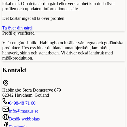
lokal mat. Om detta är din gård eller verksamhet kan du ta över
profilen och uppdatera informationen själv.
Det kostar inget att ta över profilen.
Ta över din gård
Profil ej verifierad
Vi är en gårdsbutik i Hablingbo och säljer våra egna och gotländska
produkter. Hos oss hittar du bland annat hjortkött, lammkött,
hantverk, skinn och stenarbeten. Vi driver också lantbruk med
mjölkproduktion.
Kontakt
Hablingbo Stora Domerarve 879
62342
Havdhem
,
Gotland
0498-48 71 60
info@margus.se
Besök webbplats
Facebook