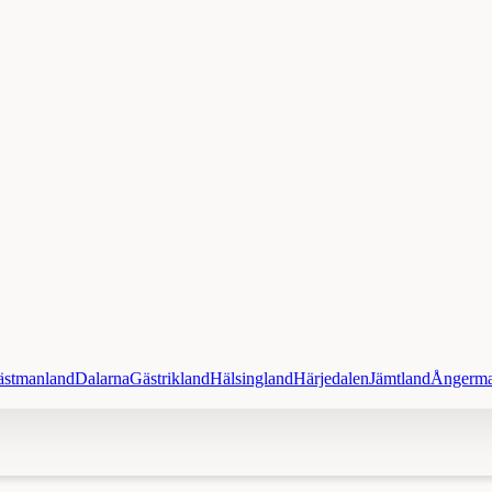
ästmanland
Dalarna
Gästrikland
Hälsingland
Härjedalen
Jämtland
Ångerma