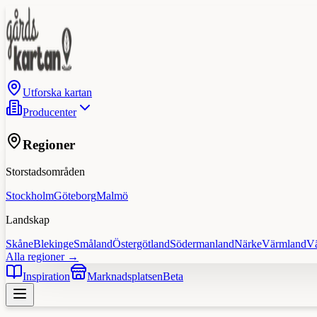
Utforska kartan
Producenter
Regioner
Storstadsområden
Stockholm
Göteborg
Malmö
Landskap
Skåne
Blekinge
Småland
Östergötland
Södermanland
Närke
Värmland
V
Alla regioner →
Inspiration
Marknadsplatsen
Beta