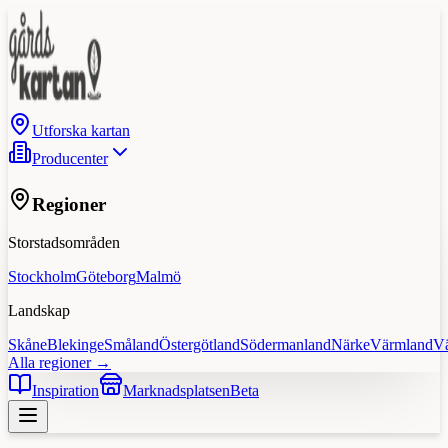
Utforska kartan
Producenter
Regioner
Storstadsområden
Stockholm
Göteborg
Malmö
Landskap
Skåne
Blekinge
Småland
Östergötland
Södermanland
Närke
Värmland
V
Alla regioner →
Inspiration
Marknadsplatsen
Beta