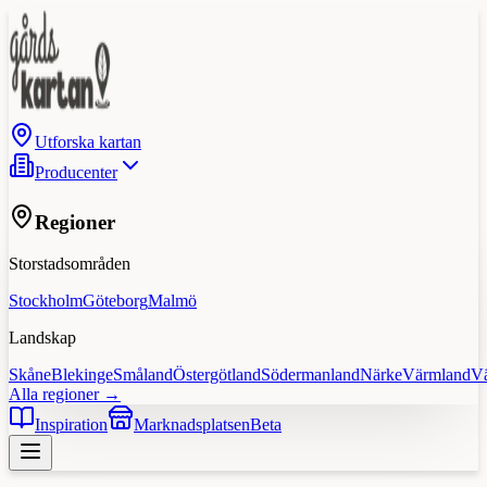
Utforska kartan
Producenter
Regioner
Storstadsområden
Stockholm
Göteborg
Malmö
Landskap
Skåne
Blekinge
Småland
Östergötland
Södermanland
Närke
Värmland
V
Alla regioner →
Inspiration
Marknadsplatsen
Beta