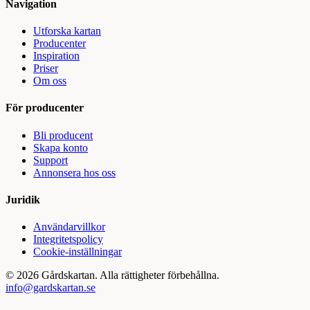
Navigation
Utforska kartan
Producenter
Inspiration
Priser
Om oss
För producenter
Bli producent
Skapa konto
Support
Annonsera hos oss
Juridik
Användarvillkor
Integritetspolicy
Cookie-inställningar
©
2026
Gårdskartan. Alla rättigheter förbehållna.
info@gardskartan.se