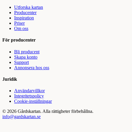
Utforska kartan
Producenter
Inspiration
Priser
Om oss
För producenter
Bli producent
Skapa konto
Support
Annonsera hos oss
Juridik
Användarvillkor
Integritetspolicy
Cookie-inställningar
©
2026
Gårdskartan. Alla rättigheter förbehållna.
info@gardskartan.se