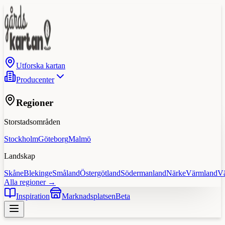
Utforska kartan
Producenter
Regioner
Storstadsområden
Stockholm
Göteborg
Malmö
Landskap
Skåne
Blekinge
Småland
Östergötland
Södermanland
Närke
Värmland
V
Alla regioner →
Inspiration
Marknadsplatsen
Beta