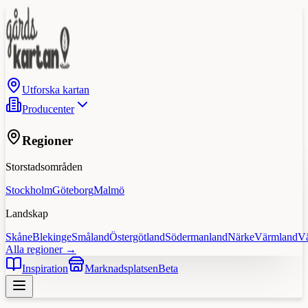
Utforska kartan
Producenter
Regioner
Storstadsområden
Stockholm
Göteborg
Malmö
Landskap
Skåne
Blekinge
Småland
Östergötland
Södermanland
Närke
Värmland
V
Alla regioner →
Inspiration
Marknadsplatsen
Beta