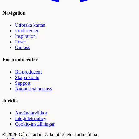
Navigation
Utforska kartan
Producenter
Inspiration
Priser
Om oss
För producenter
Bli producent
Skapa konto
Support
Annonsera hos oss
Juridik
Användarvillkor
Integritetspolicy
Cookie-inställningar
©
2026
Gårdskartan. Alla rättigheter förbehållna.