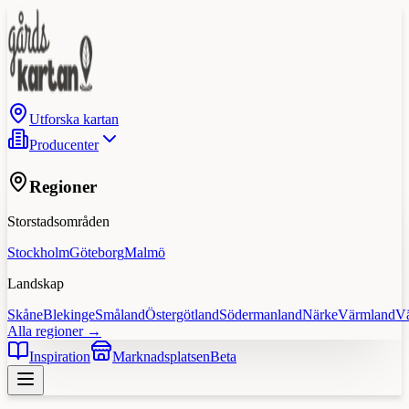
Utforska kartan
Producenter
Regioner
Storstadsområden
Stockholm
Göteborg
Malmö
Landskap
Skåne
Blekinge
Småland
Östergötland
Södermanland
Närke
Värmland
V
Alla regioner →
Inspiration
Marknadsplatsen
Beta