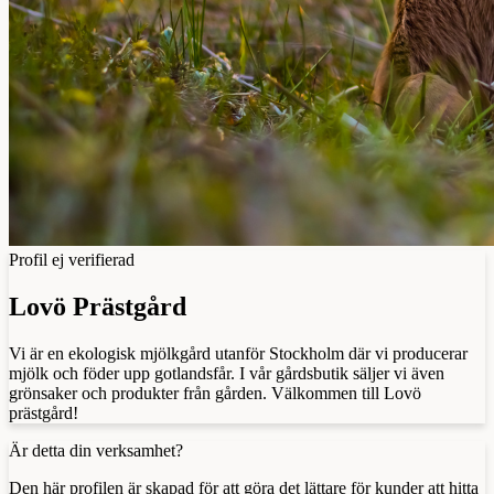
Profil ej verifierad
Lovö Prästgård
Vi är en ekologisk mjölkgård utanför Stockholm där vi producerar
mjölk och föder upp gotlandsfår. I vår gårdsbutik säljer vi även
grönsaker och produkter från gården. Välkommen till Lovö
prästgård!
Är detta din verksamhet?
Den här profilen är skapad för att göra det lättare för kunder att hitta