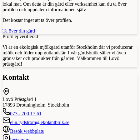
lokal mat. Om detta är din gård eller verksamhet kan du ta över
profilen och uppdatera informationen själv.
Det kostar inget att ta över profilen.
Ta över din gård
Profil ej verifierad
Vi är en ekologisk mjölkgård utanför Stockholm där vi producerar
mjölk och föder upp gotlandsfår. I vår gårdsbutik säljer vi även
grönsaker och produkter från gården. Välkommen till Lovö
prästgård!
Kontakt
Lovö Prästgård 1
17893
Drottningholm
,
Stockholm
073 - 700 17 61
elin.rydstrom@ekolantbruk.se
Besök webbplats
Instagram