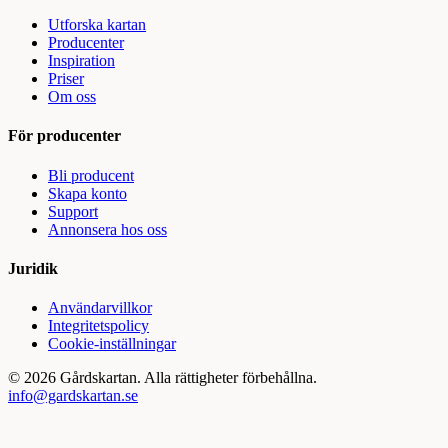
Utforska kartan
Producenter
Inspiration
Priser
Om oss
För producenter
Bli producent
Skapa konto
Support
Annonsera hos oss
Juridik
Användarvillkor
Integritetspolicy
Cookie-inställningar
©
2026
Gårdskartan. Alla rättigheter förbehållna.
info@gardskartan.se