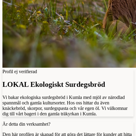
Profil ej verifierad
LOKAL Ekologiskt Surdegsbröd
Vi bakar ekologiska surdegsbröd i Kumla med mjöl av närodlad
spannmål och gamla kultursorter. Hos oss hittar du även
knäckebröd, skorpor, surdegspasta och vår egen öl. Vi välkomnar
dig till vårt bageri i den gamla träkyrkan i Kumla.
Är detta din verksamhet?
Den här profilen är skapad för att göra det lättare för kunder att hitta