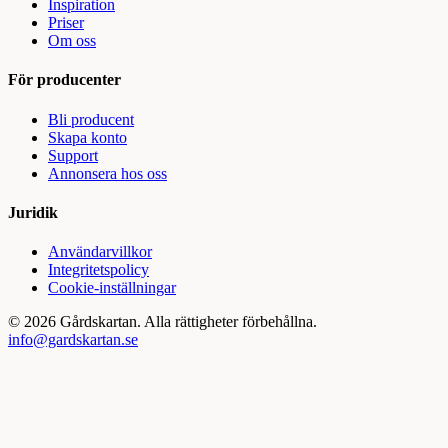
Inspiration
Priser
Om oss
För producenter
Bli producent
Skapa konto
Support
Annonsera hos oss
Juridik
Användarvillkor
Integritetspolicy
Cookie-inställningar
©
2026
Gårdskartan. Alla rättigheter förbehållna.
info@gardskartan.se