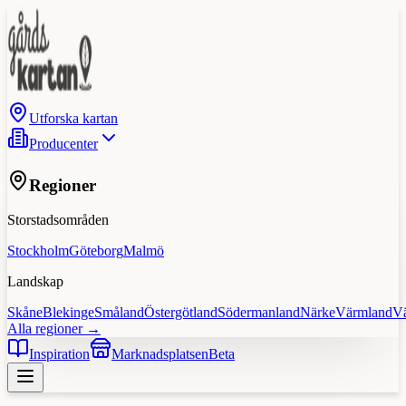
Utforska kartan
Producenter
Regioner
Storstadsområden
Stockholm
Göteborg
Malmö
Landskap
Skåne
Blekinge
Småland
Östergötland
Södermanland
Närke
Värmland
V
Alla regioner →
Inspiration
Marknadsplatsen
Beta