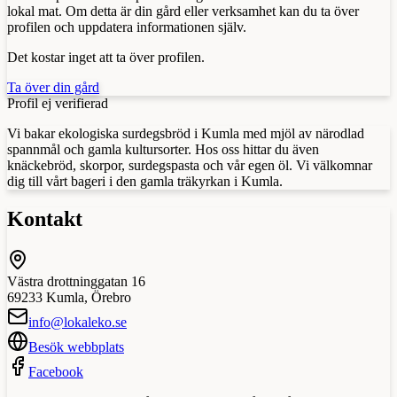
lokal mat. Om detta är din gård eller verksamhet kan du ta över
profilen och uppdatera informationen själv.
Det kostar inget att ta över profilen.
Ta över din gård
Profil ej verifierad
Vi bakar ekologiska surdegsbröd i Kumla med mjöl av närodlad
spannmål och gamla kultursorter. Hos oss hittar du även
knäckebröd, skorpor, surdegspasta och vår egen öl. Vi välkomnar
dig till vårt bageri i den gamla träkyrkan i Kumla.
Kontakt
Västra drottninggatan 16
69233
Kumla
,
Örebro
info@lokaleko.se
Besök webbplats
Facebook