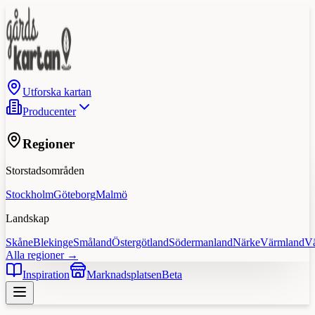
Utforska kartan
Producenter
Regioner
Storstadsområden
Stockholm
Göteborg
Malmö
Landskap
Skåne
Blekinge
Småland
Östergötland
Södermanland
Närke
Värmland
V
Alla regioner →
Inspiration
Marknadsplatsen
Beta