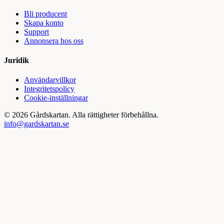
Bli producent
Skapa konto
Support
Annonsera hos oss
Juridik
Användarvillkor
Integritetspolicy
Cookie-inställningar
©
2026
Gårdskartan. Alla rättigheter förbehållna.
info@gardskartan.se