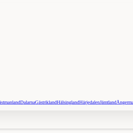
ästmanland
Dalarna
Gästrikland
Hälsingland
Härjedalen
Jämtland
Ångerma