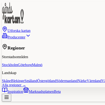
Utforska kartan
Producenter
Regioner
Storstadsområden
Stockholm
Göteborg
Malmö
Landskap
Skåne
Blekinge
Småland
Östergötland
Södermanland
Närke
Värmland
V
Alla regioner →
Inspiration
Marknadsplatsen
Beta