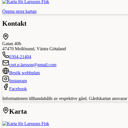
Öppna stora kartan
Kontakt
Gatan 40b
47470
Mollösund
,
Västra Götaland
0304-21404
curt.p.larsson@gmail.com
Besök webbplats
Instagram
Facebook
Informationen tillhandahålls av respektive gård. Gårdskartan ansvarar in
Karta