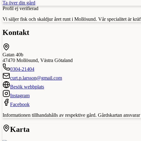
Ta över din gård
Profil ej verifierad
Vi säljer fisk och skaldjur året runt i Mollösund. Vår specialitet är 
Kontakt
Gatan 40b
47470
Mollösund
,
Västra Götaland
0304-21404
curt.p.larsson@gmail.com
Besök webbplats
Instagram
Facebook
Informationen tillhandahålls av respektive gård. Gårdskartan ansvarar in
Karta