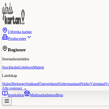
Utforska kartan
Producenter
Regioner
Storstadsområden
Stockholm
Göteborg
Malmö
Landskap
Skåne
Blekinge
Småland
Östergötland
Södermanland
Närke
Värmland
V
Alla regioner →
Inspiration
Marknadsplatsen
Beta