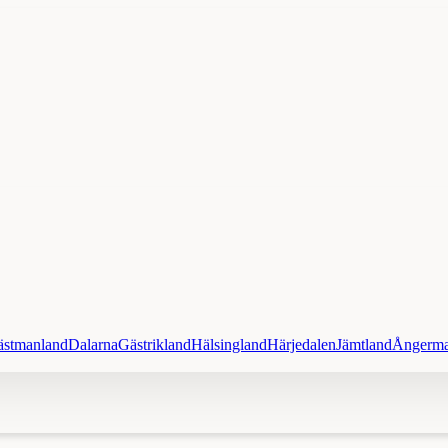
ästmanland
Dalarna
Gästrikland
Hälsingland
Härjedalen
Jämtland
Ångerma