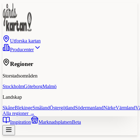
Utforska kartan
Producenter
Regioner
Storstadsområden
Stockholm
Göteborg
Malmö
Landskap
Skåne
Blekinge
Småland
Östergötland
Södermanland
Närke
Värmland
V
Alla regioner →
Inspiration
Marknadsplatsen
Beta