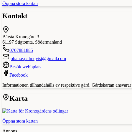
Öppna stora kartan
Kontakt
Bärsta Kronogård 3
61197
Stigtomta
,
Södermanland
0707881885
johan.e.palmqvist@gmail.com
Besök webbplats
Facebook
Informationen tillhandahålls av respektive gård. Gårdskartan ansvarar in
Karta
Öppna stora kartan
Annons