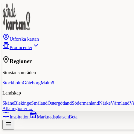
Utforska kartan
Producenter
Regioner
Storstadsområden
Stockholm
Göteborg
Malmö
Landskap
Skåne
Blekinge
Småland
Östergötland
Södermanland
Närke
Värmland
V
Alla regioner →
Inspiration
Marknadsplatsen
Beta