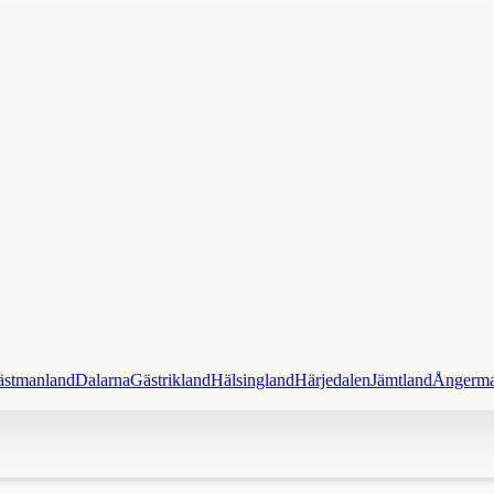
ästmanland
Dalarna
Gästrikland
Hälsingland
Härjedalen
Jämtland
Ångerma