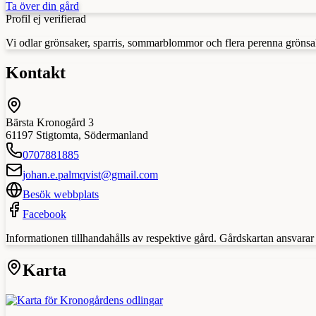
Ta över din gård
Profil ej verifierad
Vi odlar grönsaker, sparris, sommarblommor och flera perenna grönsak
Kontakt
Bärsta Kronogård 3
61197
Stigtomta
,
Södermanland
0707881885
johan.e.palmqvist@gmail.com
Besök webbplats
Facebook
Informationen tillhandahålls av respektive gård. Gårdskartan ansvarar in
Karta