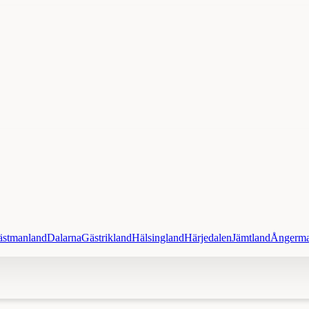
ästmanland
Dalarna
Gästrikland
Hälsingland
Härjedalen
Jämtland
Ångerma