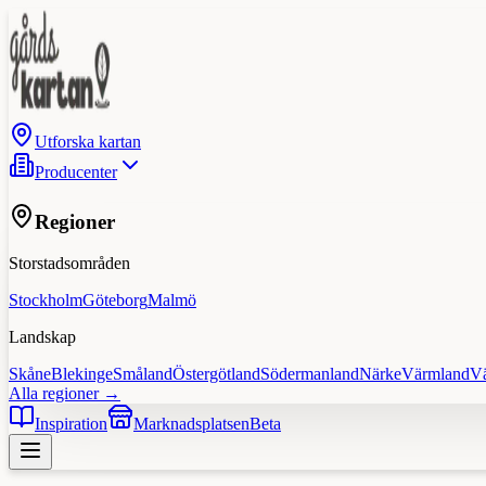
Utforska kartan
Producenter
Regioner
Storstadsområden
Stockholm
Göteborg
Malmö
Landskap
Skåne
Blekinge
Småland
Östergötland
Södermanland
Närke
Värmland
V
Alla regioner →
Inspiration
Marknadsplatsen
Beta