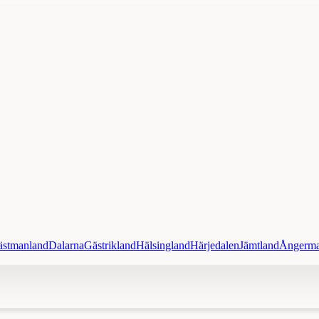
ästmanland
Dalarna
Gästrikland
Hälsingland
Härjedalen
Jämtland
Ångerma