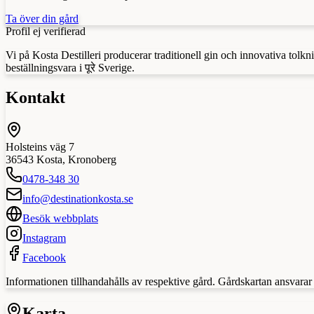
Ta över din gård
Profil ej verifierad
Vi på Kosta Destilleri producerar traditionell gin och innovativa tolk
beställningsvara i पूरे Sverige.
Kontakt
Holsteins väg 7
36543
Kosta
,
Kronoberg
0478-348 30
info@destinationkosta.se
Besök webbplats
Instagram
Facebook
Informationen tillhandahålls av respektive gård. Gårdskartan ansvarar in
Karta