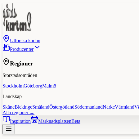
Utforska kartan
Producenter
Regioner
Storstadsområden
Stockholm
Göteborg
Malmö
Landskap
Skåne
Blekinge
Småland
Östergötland
Södermanland
Närke
Värmland
V
Alla regioner →
Inspiration
Marknadsplatsen
Beta