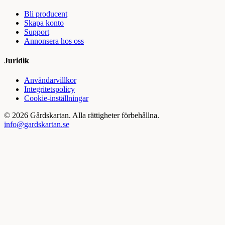
Bli producent
Skapa konto
Support
Annonsera hos oss
Juridik
Användarvillkor
Integritetspolicy
Cookie-inställningar
©
2026
Gårdskartan. Alla rättigheter förbehållna.
info@gardskartan.se