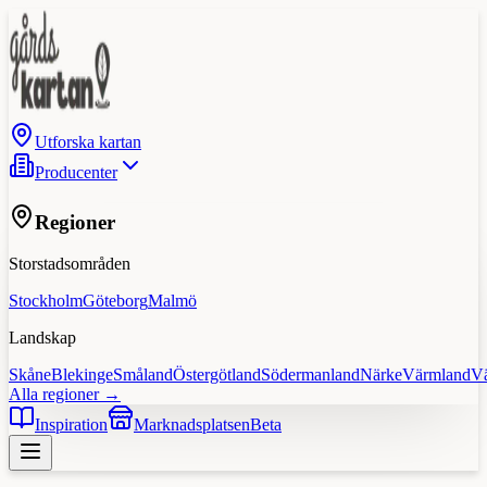
Utforska kartan
Producenter
Regioner
Storstadsområden
Stockholm
Göteborg
Malmö
Landskap
Skåne
Blekinge
Småland
Östergötland
Södermanland
Närke
Värmland
V
Alla regioner →
Inspiration
Marknadsplatsen
Beta