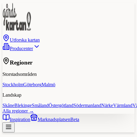
Utforska kartan
Producenter
Regioner
Storstadsområden
Stockholm
Göteborg
Malmö
Landskap
Skåne
Blekinge
Småland
Östergötland
Södermanland
Närke
Värmland
V
Alla regioner →
Inspiration
Marknadsplatsen
Beta