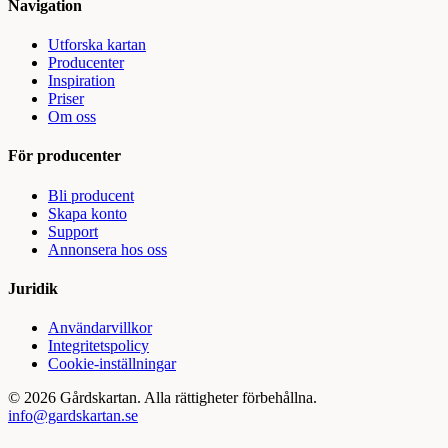
Navigation
Utforska kartan
Producenter
Inspiration
Priser
Om oss
För producenter
Bli producent
Skapa konto
Support
Annonsera hos oss
Juridik
Användarvillkor
Integritetspolicy
Cookie-inställningar
©
2026
Gårdskartan. Alla rättigheter förbehållna.
info@gardskartan.se