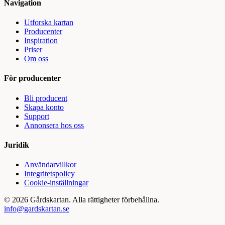
Navigation
Utforska kartan
Producenter
Inspiration
Priser
Om oss
För producenter
Bli producent
Skapa konto
Support
Annonsera hos oss
Juridik
Användarvillkor
Integritetspolicy
Cookie-inställningar
©
2026
Gårdskartan. Alla rättigheter förbehållna.
info@gardskartan.se