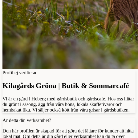
Profil ej verifierad
Kilagårds Gröna | Butik & Sommarcafé
Vi är en gård i Heberg med gårdsbutik och gårdscafé. Hos oss hittar
du grönt i säsong, ägg från våra höns, lokala skafferivaror och
hembakat fika. Vi säljer också kött från våra grisar i gårdsbutiken.
Är detta din verksamhet?
Den här profilen är skapad för att göra det lättare för kunder att hitta
lokal mat. Om detta är din gård eller verksamhet kan du ta över