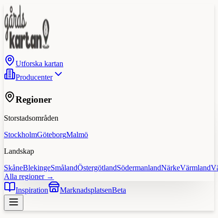
Utforska kartan
Producenter
Regioner
Storstadsområden
Stockholm
Göteborg
Malmö
Landskap
Skåne
Blekinge
Småland
Östergötland
Södermanland
Närke
Värmland
V
Alla regioner →
Inspiration
Marknadsplatsen
Beta