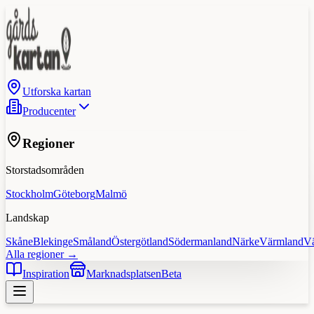
Utforska kartan
Producenter
Regioner
Storstadsområden
Stockholm
Göteborg
Malmö
Landskap
Skåne
Blekinge
Småland
Östergötland
Södermanland
Närke
Värmland
V
Alla regioner →
Inspiration
Marknadsplatsen
Beta