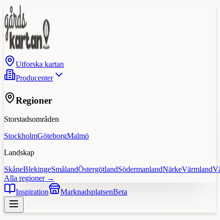
Utforska kartan
Producenter
Regioner
Storstadsområden
Stockholm
Göteborg
Malmö
Landskap
Skåne
Blekinge
Småland
Östergötland
Södermanland
Närke
Värmland
V
Alla regioner →
Inspiration
Marknadsplatsen
Beta