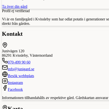
Ta över din gård
Profil ej verifierad
Vi är en familjegård i Kvissleby som har odlat potatis i generationer
direkt från gården.
Kontakt
Junivägen 120
86291
Kvissleby
,
Västernorrland
070-499 90 60
info@junigard.se
Besök webbplats
Instagram
Facebook
Informationen tillhandahålls av respektive gård. Gårdskartan ansvarar in
Karta