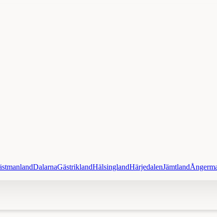
ästmanland
Dalarna
Gästrikland
Hälsingland
Härjedalen
Jämtland
Ångerma