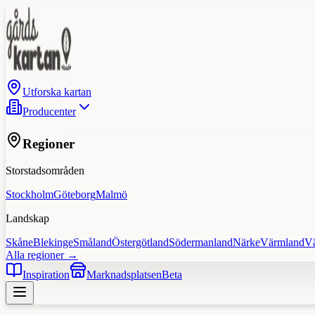
Utforska kartan
Producenter
Regioner
Storstadsområden
Stockholm
Göteborg
Malmö
Landskap
Skåne
Blekinge
Småland
Östergötland
Södermanland
Närke
Värmland
V
Alla regioner →
Inspiration
Marknadsplatsen
Beta