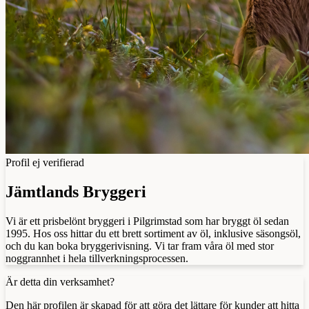
Profil ej verifierad
Jämtlands Bryggeri
Vi är ett prisbelönt bryggeri i Pilgrimstad som har bryggt öl sedan
1995. Hos oss hittar du ett brett sortiment av öl, inklusive säsongsöl,
och du kan boka bryggerivisning. Vi tar fram våra öl med stor
noggrannhet i hela tillverkningsprocessen.
Är detta din verksamhet?
Den här profilen är skapad för att göra det lättare för kunder att hitta