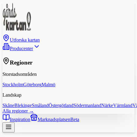
Utforska kartan
Producenter
Regioner
Storstadsområden
Stockholm
Göteborg
Malmö
Landskap
Skåne
Blekinge
Småland
Östergötland
Södermanland
Närke
Värmland
V
Alla regioner →
Inspiration
Marknadsplatsen
Beta