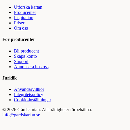
Utforska kartan
Producenter
Inspiration
Priser
Om oss
För producenter
Bli producent
Skapa konto
Support
Annonsera hos oss
Juridik
Användarvillkor
Integritetspolicy
Cookie-inställningar
©
2026
Gårdskartan. Alla rättigheter förbehållna.
info@gardskartan.se