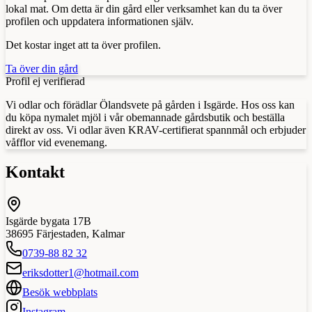
lokal mat. Om detta är din gård eller verksamhet kan du ta över
profilen och uppdatera informationen själv.
Det kostar inget att ta över profilen.
Ta över din gård
Profil ej verifierad
Vi odlar och förädlar Ölandsvete på gården i Isgärde. Hos oss kan
du köpa nymalet mjöl i vår obemannade gårdsbutik och beställa
direkt av oss. Vi odlar även KRAV-certifierat spannmål och erbjuder
våfflor vid evenemang.
Kontakt
Isgärde bygata 17B
38695
Färjestaden
,
Kalmar
0739-88 82 32
eriksdotter1@hotmail.com
Besök webbplats
Instagram