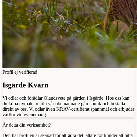
Profil ej verifierad
Isgärde Kvarn
Vi odlar och förädlar Ölandsvete på gården i Isgärde. Hos oss kan
du köpa nymalet mjöl i vår obemannade gårdsbutik och beställa
direkt av oss. Vi odlar även KRAV-certifierat spannmål och erbjuder
våfflor vid evenemang.
Är detta din verksamhet?
Den här profilen är skapad för att göra det lättare för kunder att hitta