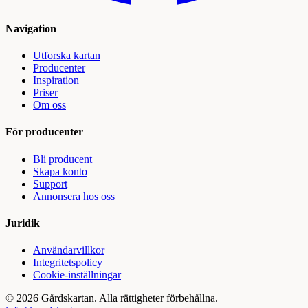
Navigation
Utforska kartan
Producenter
Inspiration
Priser
Om oss
För producenter
Bli producent
Skapa konto
Support
Annonsera hos oss
Juridik
Användarvillkor
Integritetspolicy
Cookie-inställningar
©
2026
Gårdskartan. Alla rättigheter förbehållna.