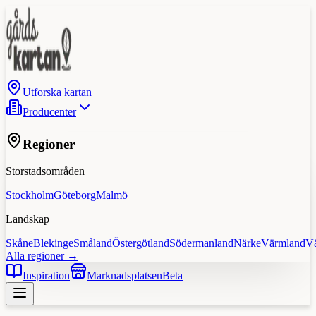
Utforska kartan
Producenter
Regioner
Storstadsområden
Stockholm
Göteborg
Malmö
Landskap
Skåne
Blekinge
Småland
Östergötland
Södermanland
Närke
Värmland
V
Alla regioner →
Inspiration
Marknadsplatsen
Beta