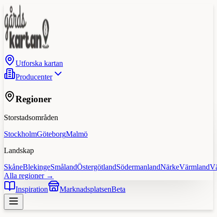
Utforska kartan
Producenter
Regioner
Storstadsområden
Stockholm
Göteborg
Malmö
Landskap
Skåne
Blekinge
Småland
Östergötland
Södermanland
Närke
Värmland
V
Alla regioner →
Inspiration
Marknadsplatsen
Beta