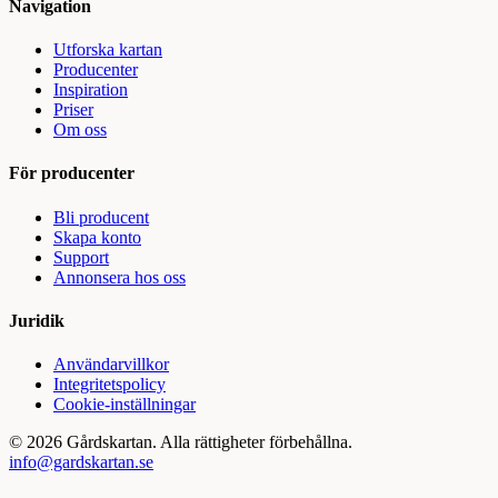
Navigation
Utforska kartan
Producenter
Inspiration
Priser
Om oss
För producenter
Bli producent
Skapa konto
Support
Annonsera hos oss
Juridik
Användarvillkor
Integritetspolicy
Cookie-inställningar
©
2026
Gårdskartan. Alla rättigheter förbehållna.
info@gardskartan.se