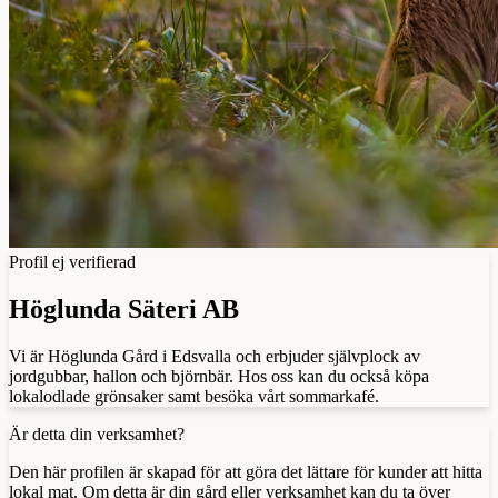
Profil ej verifierad
Höglunda Säteri AB
Vi är Höglunda Gård i Edsvalla och erbjuder självplock av
jordgubbar, hallon och björnbär. Hos oss kan du också köpa
lokalodlade grönsaker samt besöka vårt sommarkafé.
Är detta din verksamhet?
Den här profilen är skapad för att göra det lättare för kunder att hitta
lokal mat. Om detta är din gård eller verksamhet kan du ta över