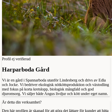
Profil ej verifierad
Harparboda Gård
Vi är en gård i Spannarboda utanför Lindesberg och drivs av Edla
och Jocke. Vi bedriver ekologisk nötköttsproduktion och växtodling
med fokus på korta kretslopp, biologisk mångfald och god
djuromsorg. Vi säljer både Angus livdjur och kött under eget namn.
Är detta din verksamhet?
Den här profilen är skapad för att göra det lättare för kunder att hitta