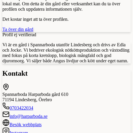
lokal mat. Om detta är din gård eller verksamhet kan du ta över
profilen och uppdatera informationen själv.
Det kostar inget att ta över profilen.
Ta över din gård
Profil ej verifierad
Vi är en gård i Spannarboda utanför Lindesberg och drivs av Edla
och Jocke. Vi bedriver ekologisk nötköttsproduktion och växtodling
med fokus på korta kretslopp, biologisk mångfald och god
djuromsorg. Vi säljer både Angus livdjur och kött under eget namn.
Kontakt
Spannarboda Harparboda gård 610
71194
Lindesberg
,
Örebro
0703422034
info@harparboda.se
Besök webbplats
Instagram