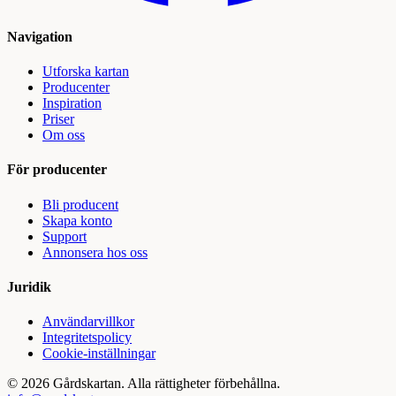
Navigation
Utforska kartan
Producenter
Inspiration
Priser
Om oss
För producenter
Bli producent
Skapa konto
Support
Annonsera hos oss
Juridik
Användarvillkor
Integritetspolicy
Cookie-inställningar
©
2026
Gårdskartan. Alla rättigheter förbehållna.