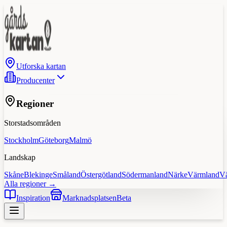
Utforska kartan
Producenter
Regioner
Storstadsområden
Stockholm
Göteborg
Malmö
Landskap
Skåne
Blekinge
Småland
Östergötland
Södermanland
Närke
Värmland
V
Alla regioner →
Inspiration
Marknadsplatsen
Beta