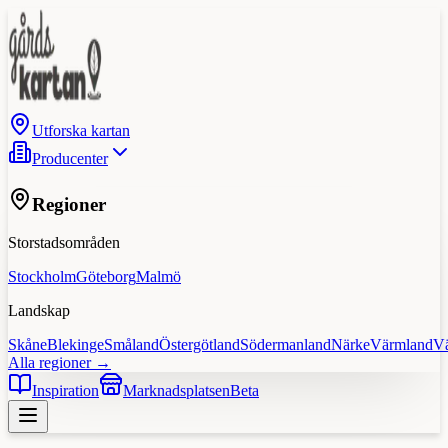
Utforska kartan
Producenter
Regioner
Storstadsområden
Stockholm
Göteborg
Malmö
Landskap
Skåne
Blekinge
Småland
Östergötland
Södermanland
Närke
Värmland
V
Alla regioner →
Inspiration
Marknadsplatsen
Beta