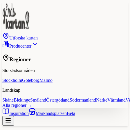
Utforska kartan
Producenter
Regioner
Storstadsområden
Stockholm
Göteborg
Malmö
Landskap
Skåne
Blekinge
Småland
Östergötland
Södermanland
Närke
Värmland
V
Alla regioner →
Inspiration
Marknadsplatsen
Beta