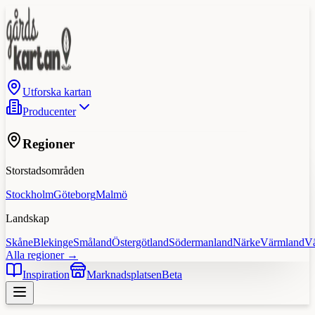
Utforska kartan
Producenter
Regioner
Storstadsområden
Stockholm
Göteborg
Malmö
Landskap
Skåne
Blekinge
Småland
Östergötland
Södermanland
Närke
Värmland
V
Alla regioner →
Inspiration
Marknadsplatsen
Beta