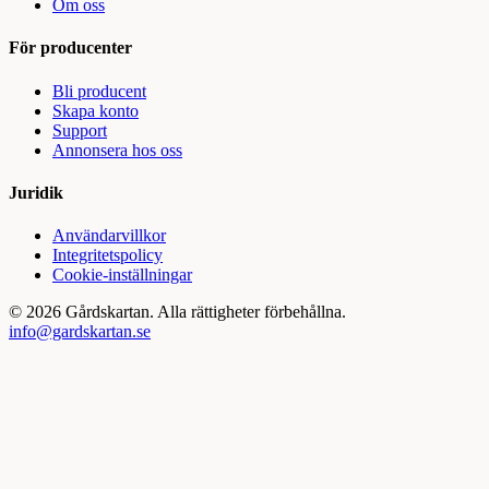
Om oss
För producenter
Bli producent
Skapa konto
Support
Annonsera hos oss
Juridik
Användarvillkor
Integritetspolicy
Cookie-inställningar
©
2026
Gårdskartan. Alla rättigheter förbehållna.
info@gardskartan.se