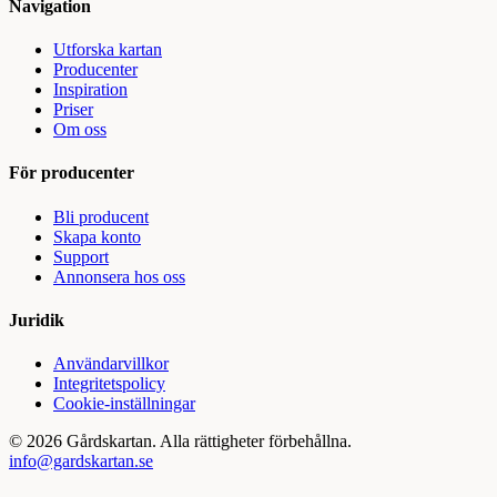
Navigation
Utforska kartan
Producenter
Inspiration
Priser
Om oss
För producenter
Bli producent
Skapa konto
Support
Annonsera hos oss
Juridik
Användarvillkor
Integritetspolicy
Cookie-inställningar
©
2026
Gårdskartan. Alla rättigheter förbehållna.
info@gardskartan.se