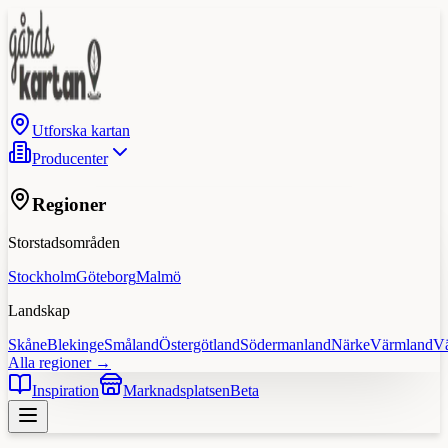
Utforska kartan
Producenter
Regioner
Storstadsområden
Stockholm
Göteborg
Malmö
Landskap
Skåne
Blekinge
Småland
Östergötland
Södermanland
Närke
Värmland
V
Alla regioner →
Inspiration
Marknadsplatsen
Beta