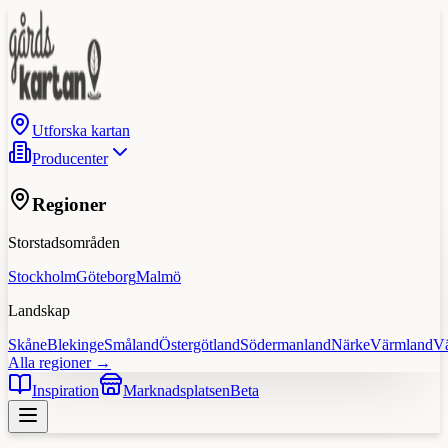
Utforska kartan
Producenter
Regioner
Storstadsområden
Stockholm
Göteborg
Malmö
Landskap
Skåne
Blekinge
Småland
Östergötland
Södermanland
Närke
Värmland
V
Alla regioner →
Inspiration
Marknadsplatsen
Beta