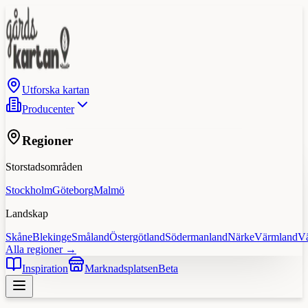
Utforska kartan
Producenter
Regioner
Storstadsområden
Stockholm
Göteborg
Malmö
Landskap
Skåne
Blekinge
Småland
Östergötland
Södermanland
Närke
Värmland
V
Alla regioner →
Inspiration
Marknadsplatsen
Beta