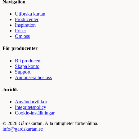
Navigation
Utforska kartan
Producenter
Inspiration
Priser
Om oss
För producenter
Bli producent
Skapa konto
Support
Annonsera hos oss
Juridik
Användarvillkor
Integritetspolicy
Cookie-inställningar
©
2026
Gårdskartan. Alla rättigheter förbehållna.
info@gardskartan.se