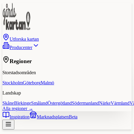
Utforska kartan
Producenter
Regioner
Storstadsområden
Stockholm
Göteborg
Malmö
Landskap
Skåne
Blekinge
Småland
Östergötland
Södermanland
Närke
Värmland
V
Alla regioner →
Inspiration
Marknadsplatsen
Beta