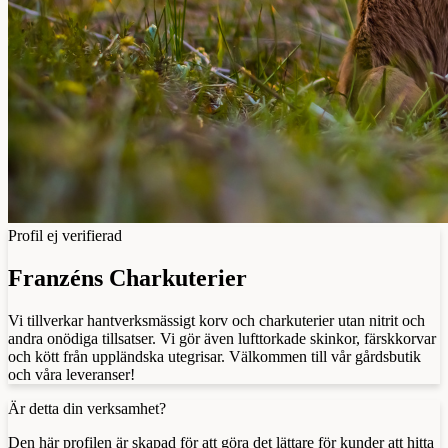
Profil ej verifierad
Franzéns Charkuterier
Vi tillverkar hantverksmässigt korv och charkuterier utan nitrit och
andra onödiga tillsatser. Vi gör även lufttorkade skinkor, färskkorvar
och kött från uppländska utegrisar. Välkommen till vår gårdsbutik
och våra leveranser!
Är detta din verksamhet?
Den här profilen är skapad för att göra det lättare för kunder att hitta