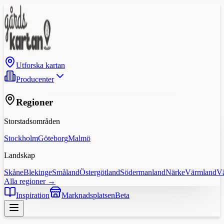
Utforska kartan
Producenter
Regioner
Storstadsområden
Stockholm
Göteborg
Malmö
Landskap
Skåne
Blekinge
Småland
Östergötland
Södermanland
Närke
Värmland
V
Alla regioner →
Inspiration
Marknadsplatsen
Beta