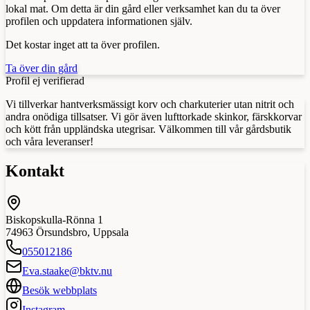
lokal mat. Om detta är din gård eller verksamhet kan du ta över
profilen och uppdatera informationen själv.
Det kostar inget att ta över profilen.
Ta över din gård
Profil ej verifierad
Vi tillverkar hantverksmässigt korv och charkuterier utan nitrit och
andra onödiga tillsatser. Vi gör även lufttorkade skinkor, färskkorvar
och kött från uppländska utegrisar. Välkommen till vår gårdsbutik
och våra leveranser!
Kontakt
Biskopskulla-Rönna 1
74963
Örsundsbro
,
Uppsala
055012186
Eva.staake@bktv.nu
Besök webbplats
Instagram