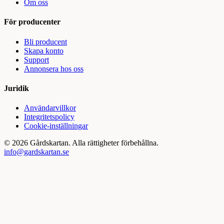
Om oss
För producenter
Bli producent
Skapa konto
Support
Annonsera hos oss
Juridik
Användarvillkor
Integritetspolicy
Cookie-inställningar
©
2026
Gårdskartan. Alla rättigheter förbehållna.
info@gardskartan.se