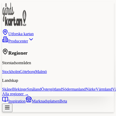
Utforska kartan
Producenter
Regioner
Storstadsområden
Stockholm
Göteborg
Malmö
Landskap
Skåne
Blekinge
Småland
Östergötland
Södermanland
Närke
Värmland
V
Alla regioner →
Inspiration
Marknadsplatsen
Beta