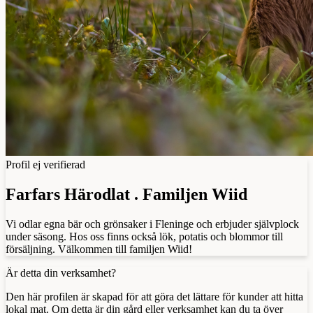
Profil ej verifierad
Farfars Härodlat . Familjen Wiid
Vi odlar egna bär och grönsaker i Fleninge och erbjuder självplock
under säsong. Hos oss finns också lök, potatis och blommor till
försäljning. Välkommen till familjen Wiid!
Är detta din verksamhet?
Den här profilen är skapad för att göra det lättare för kunder att hitta
lokal mat. Om detta är din gård eller verksamhet kan du ta över