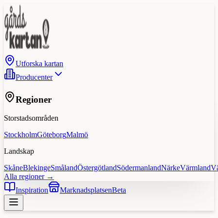
Utforska kartan
Producenter
Regioner
Storstadsområden
Stockholm
Göteborg
Malmö
Landskap
Skåne
Blekinge
Småland
Östergötland
Södermanland
Närke
Värmland
V
Alla regioner →
Inspiration
Marknadsplatsen
Beta