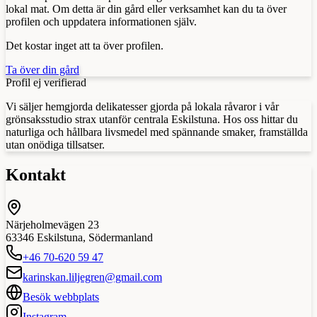
lokal mat. Om detta är din gård eller verksamhet kan du ta över
profilen och uppdatera informationen själv.
Det kostar inget att ta över profilen.
Ta över din gård
Profil ej verifierad
Vi säljer hemgjorda delikatesser gjorda på lokala råvaror i vår
grönsaksstudio strax utanför centrala Eskilstuna. Hos oss hittar du
naturliga och hållbara livsmedel med spännande smaker, framställda
utan onödiga tillsatser.
Kontakt
Närjeholmevägen 23
63346
Eskilstuna
,
Södermanland
+46 70-620 59 47
karinskan.liljegren@gmail.com
Besök webbplats
Instagram