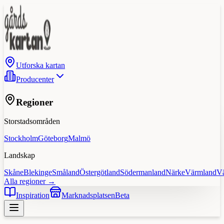
Utforska kartan
Producenter
Regioner
Storstadsområden
Stockholm
Göteborg
Malmö
Landskap
Skåne
Blekinge
Småland
Östergötland
Södermanland
Närke
Värmland
V
Alla regioner →
Inspiration
Marknadsplatsen
Beta