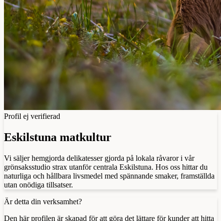
Profil ej verifierad
Eskilstuna matkultur
Vi säljer hemgjorda delikatesser gjorda på lokala råvaror i vår
grönsaksstudio strax utanför centrala Eskilstuna. Hos oss hittar du
naturliga och hållbara livsmedel med spännande smaker, framställda
utan onödiga tillsatser.
Är detta din verksamhet?
Den här profilen är skapad för att göra det lättare för kunder att hitta