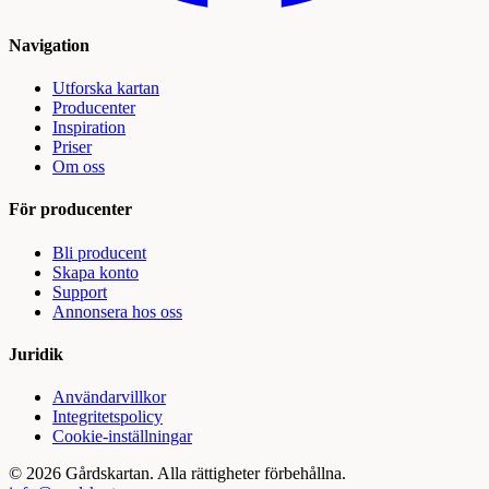
Navigation
Utforska kartan
Producenter
Inspiration
Priser
Om oss
För producenter
Bli producent
Skapa konto
Support
Annonsera hos oss
Juridik
Användarvillkor
Integritetspolicy
Cookie-inställningar
©
2026
Gårdskartan. Alla rättigheter förbehållna.