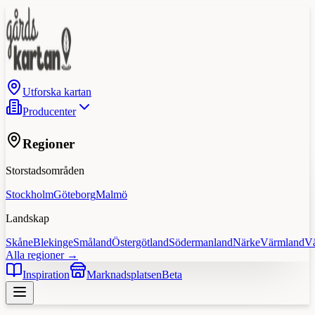
Utforska kartan
Producenter
Regioner
Storstadsområden
Stockholm
Göteborg
Malmö
Landskap
Skåne
Blekinge
Småland
Östergötland
Södermanland
Närke
Värmland
V
Alla regioner →
Inspiration
Marknadsplatsen
Beta