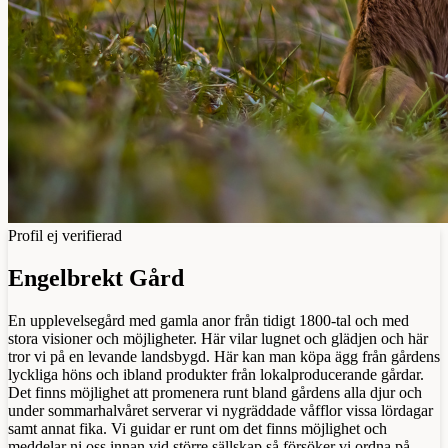
Profil ej verifierad
Engelbrekt Gård
En upplevelsegård med gamla anor från tidigt 1800-tal och med
stora visioner och möjligheter. Här vilar lugnet och glädjen och här
tror vi på en levande landsbygd. Här kan man köpa ägg från gårdens
lyckliga höns och ibland produkter från lokalproducerande gårdar.
Det finns möjlighet att promenera runt bland gårdens alla djur och
under sommarhalvåret serverar vi nygräddade våfflor vissa lördagar
samt annat fika. Vi guidar er runt om det finns möjlighet och
meddelar ni oss innan vid större sällskap så försöker vi ordna på