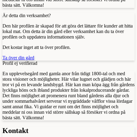
bästa sätt. Välkomna!
Är detta din verksamhet?
Den här profilen är skapad för att göra det lättare för kunder att hitta
lokal mat. Om detta är din gård eller verksamhet kan du ta över
profilen och uppdatera informationen själv.
Det kostar inget att ta över profilen.
Ta över din gård
Profil ej verifierad
En upplevelsegård med gamla anor från tidigt 1800-tal och med
stora visioner och möjligheter. Här vilar lugnet och glädjen och här
tror vi på en levande landsbygd. Här kan man köpa ägg från gårdens
lyckliga höns och ibland produkter från lokalproducerande gårdar.
Det finns möjlighet att promenera runt bland gårdens alla djur och
under sommarhalvåret serverar vi nygräddade våfflor vissa lördagar
samt annat fika. Vi guidar er runt om det finns möjlighet och
meddelar ni oss innan vid större sällskap så försöker vi ordna på
bästa sätt. Välkomna!
Kontakt