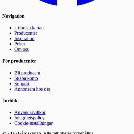
Navigation
Utforska kartan
Producenter
Inspiration
Priser
Om oss
För producenter
Bli producent
Skapa konto
Support
Annonsera hos oss
Juridik
Användarvillkor
Integritetspolicy
Cookie-inställningar
©
2026
Gårdskartan. Alla rättigheter förbehållna.