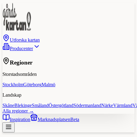
Utforska kartan
Producenter
Regioner
Storstadsområden
Stockholm
Göteborg
Malmö
Landskap
Skåne
Blekinge
Småland
Östergötland
Södermanland
Närke
Värmland
V
Alla regioner →
Inspiration
Marknadsplatsen
Beta