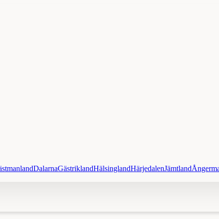
ästmanland
Dalarna
Gästrikland
Hälsingland
Härjedalen
Jämtland
Ångerma