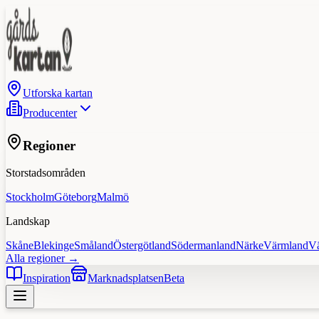
Utforska kartan
Producenter
Regioner
Storstadsområden
Stockholm
Göteborg
Malmö
Landskap
Skåne
Blekinge
Småland
Östergötland
Södermanland
Närke
Värmland
V
Alla regioner →
Inspiration
Marknadsplatsen
Beta