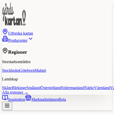
Utforska kartan
Producenter
Regioner
Storstadsområden
Stockholm
Göteborg
Malmö
Landskap
Skåne
Blekinge
Småland
Östergötland
Södermanland
Närke
Värmland
V
Alla regioner →
Inspiration
Marknadsplatsen
Beta