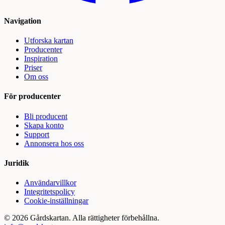
Navigation
Utforska kartan
Producenter
Inspiration
Priser
Om oss
För producenter
Bli producent
Skapa konto
Support
Annonsera hos oss
Juridik
Användarvillkor
Integritetspolicy
Cookie-inställningar
©
2026
Gårdskartan. Alla rättigheter förbehållna.