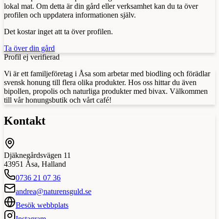
lokal mat. Om detta är din gård eller verksamhet kan du ta över
profilen och uppdatera informationen själv.
Det kostar inget att ta över profilen.
Ta över din gård
Profil ej verifierad
Vi är ett familjeföretag i Åsa som arbetar med biodling och förädlar
svensk honung till flera olika produkter. Hos oss hittar du även
bipollen, propolis och naturliga produkter med bivax. Välkommen
till vår honungsbutik och vårt café!
Kontakt
Djäknegårdsvägen 11
43951
Åsa
,
Halland
0736 21 07 36
andrea@naturensguld.se
Besök webbplats
Instagram