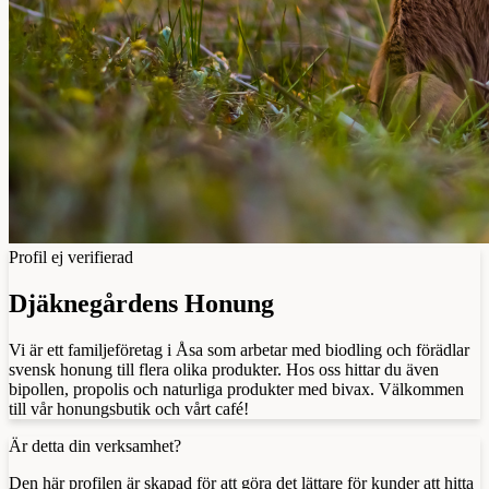
Profil ej verifierad
Djäknegårdens Honung
Vi är ett familjeföretag i Åsa som arbetar med biodling och förädlar
svensk honung till flera olika produkter. Hos oss hittar du även
bipollen, propolis och naturliga produkter med bivax. Välkommen
till vår honungsbutik och vårt café!
Är detta din verksamhet?
Den här profilen är skapad för att göra det lättare för kunder att hitta