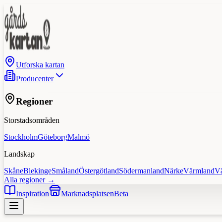
Utforska kartan
Producenter
Regioner
Storstadsområden
Stockholm
Göteborg
Malmö
Landskap
Skåne
Blekinge
Småland
Östergötland
Södermanland
Närke
Värmland
V
Alla regioner →
Inspiration
Marknadsplatsen
Beta