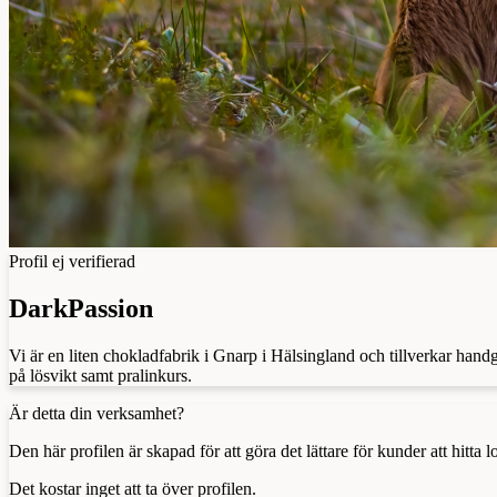
Profil ej verifierad
DarkPassion
Vi är en liten chokladfabrik i Gnarp i Hälsingland och tillverkar han
på lösvikt samt pralinkurs.
Är detta din verksamhet?
Den här profilen är skapad för att göra det lättare för kunder att hitt
Det kostar inget att ta över profilen.