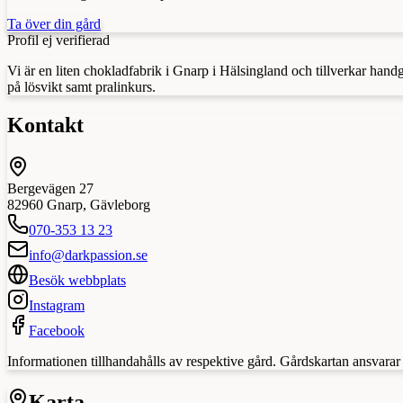
Ta över din gård
Profil ej verifierad
Vi är en liten chokladfabrik i Gnarp i Hälsingland och tillverkar han
på lösvikt samt pralinkurs.
Kontakt
Bergevägen 27
82960
Gnarp
,
Gävleborg
070-353 13 23
info@darkpassion.se
Besök webbplats
Instagram
Facebook
Informationen tillhandahålls av respektive gård. Gårdskartan ansvarar in
Karta