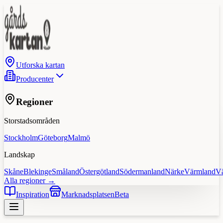
Utforska kartan
Producenter
Regioner
Storstadsområden
Stockholm
Göteborg
Malmö
Landskap
Skåne
Blekinge
Småland
Östergötland
Södermanland
Närke
Värmland
V
Alla regioner →
Inspiration
Marknadsplatsen
Beta