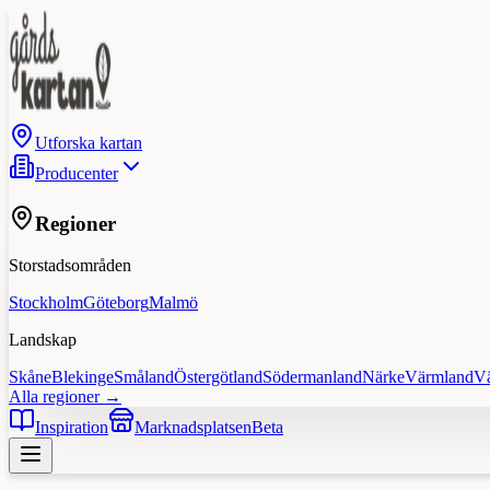
Utforska kartan
Producenter
Regioner
Storstadsområden
Stockholm
Göteborg
Malmö
Landskap
Skåne
Blekinge
Småland
Östergötland
Södermanland
Närke
Värmland
V
Alla regioner →
Inspiration
Marknadsplatsen
Beta