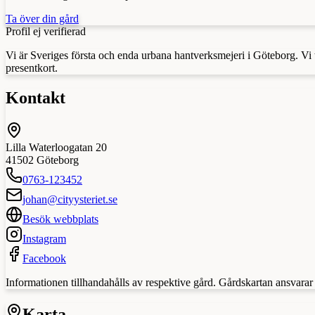
Ta över din gård
Profil ej verifierad
Vi är Sveriges första och enda urbana hantverksmejeri i Göteborg. Vi ti
presentkort.
Kontakt
Lilla Waterloogatan 20
41502
Göteborg
0763-123452
johan@cityysteriet.se
Besök webbplats
Instagram
Facebook
Informationen tillhandahålls av respektive gård. Gårdskartan ansvarar in
Karta