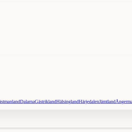
ästmanland
Dalarna
Gästrikland
Hälsingland
Härjedalen
Jämtland
Ångerma