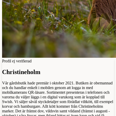
Profil ej verifierad
Christineholm
Vår gårdsbutik hade premiär i oktober 2021. Butiken är obemannad
och du handlar enkelt i mobilen genom att logga in med
mobilkamerans QR-läsare. Sortimentet presenteras i telefonen och
varorna du väljer läggs i en digital varukorg som är kopplad till
Swish. Vi säljer såväl styckdetaljer som förädlat viltkött, till exempel
korvar och hamburgare. Allt kött kommer från Christineholms
marker. Det är främst dov, vildsvin samt vildand (främst i augusti -
oktober) i våra frysar, men ibland hittar ni även kron och vid få