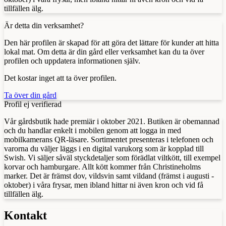
tillfällen älg.
Är detta din verksamhet?
Den här profilen är skapad för att göra det lättare för kunder att hitta
lokal mat. Om detta är din gård eller verksamhet kan du ta över
profilen och uppdatera informationen själv.
Det kostar inget att ta över profilen.
Ta över din gård
Profil ej verifierad
Vår gårdsbutik hade premiär i oktober 2021. Butiken är obemannad
och du handlar enkelt i mobilen genom att logga in med
mobilkamerans QR-läsare. Sortimentet presenteras i telefonen och
varorna du väljer läggs i en digital varukorg som är kopplad till
Swish. Vi säljer såväl styckdetaljer som förädlat viltkött, till exempel
korvar och hamburgare. Allt kött kommer från Christineholms
marker. Det är främst dov, vildsvin samt vildand (främst i augusti -
oktober) i våra frysar, men ibland hittar ni även kron och vid få
tillfällen älg.
Kontakt