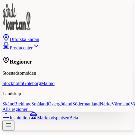
Utforska kartan
Producenter
Regioner
Storstadsområden
Stockholm
Göteborg
Malmö
Landskap
Skåne
Blekinge
Småland
Östergötland
Södermanland
Närke
Värmland
V
Alla regioner →
Inspiration
Marknadsplatsen
Beta