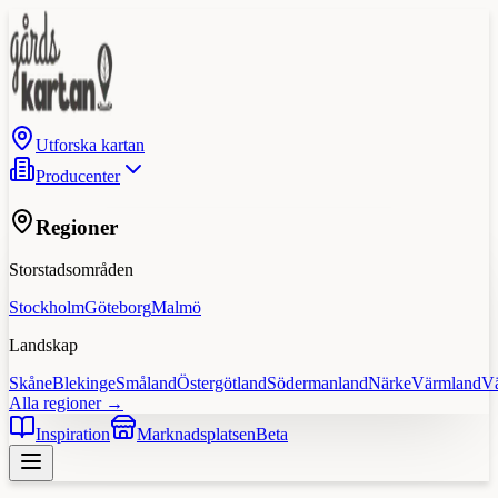
Utforska kartan
Producenter
Regioner
Storstadsområden
Stockholm
Göteborg
Malmö
Landskap
Skåne
Blekinge
Småland
Östergötland
Södermanland
Närke
Värmland
V
Alla regioner →
Inspiration
Marknadsplatsen
Beta