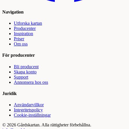
Navigation
Utforska kartan
Producenter
Inspiration
Priser
Om oss
För producenter
Bli producent
Skapa konto
Support
Annonsera hos oss
Juridik
Användarvillkor
Integritetspolicy
Cookie-inställningar
©
2026
Gårdskartan. Alla rättigheter förbehållna.