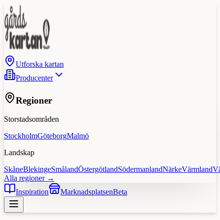
Utforska kartan
Producenter
Regioner
Storstadsområden
Stockholm
Göteborg
Malmö
Landskap
Skåne
Blekinge
Småland
Östergötland
Södermanland
Närke
Värmland
V
Alla regioner →
Inspiration
Marknadsplatsen
Beta