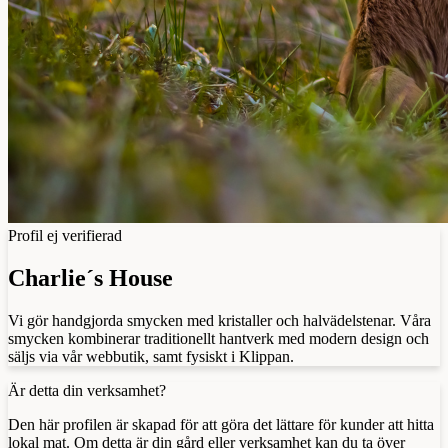
Profil ej verifierad
Charlie´s House
Vi gör handgjorda smycken med kristaller och halvädelstenar. Våra
smycken kombinerar traditionellt hantverk med modern design och
säljs via vår webbutik, samt fysiskt i Klippan.
Är detta din verksamhet?
Den här profilen är skapad för att göra det lättare för kunder att hitta
lokal mat. Om detta är din gård eller verksamhet kan du ta över