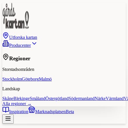
Utforska kartan
Producenter
Regioner
Storstadsområden
Stockholm
Göteborg
Malmö
Landskap
Skåne
Blekinge
Småland
Östergötland
Södermanland
Närke
Värmland
V
Alla regioner →
Inspiration
Marknadsplatsen
Beta