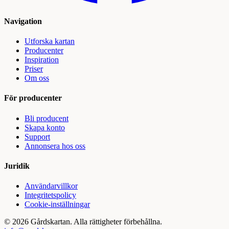
Navigation
Utforska kartan
Producenter
Inspiration
Priser
Om oss
För producenter
Bli producent
Skapa konto
Support
Annonsera hos oss
Juridik
Användarvillkor
Integritetspolicy
Cookie-inställningar
©
2026
Gårdskartan. Alla rättigheter förbehållna.