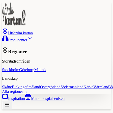
Utforska kartan
Producenter
Regioner
Storstadsområden
Stockholm
Göteborg
Malmö
Landskap
Skåne
Blekinge
Småland
Östergötland
Södermanland
Närke
Värmland
V
Alla regioner →
Inspiration
Marknadsplatsen
Beta